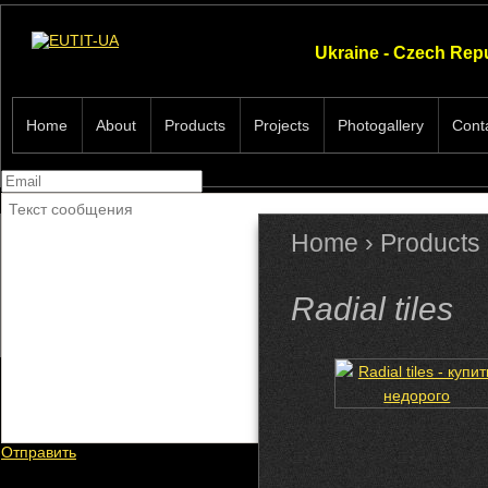
Ukraine - Czech Rep
Home
About
Products
Projects
Photogallery
Cont
Home
›
Products
Radial
Radial tiles
Bazalt
Отправить